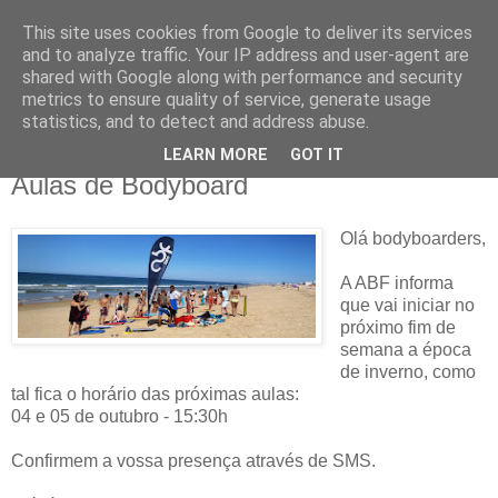
This site uses cookies from Google to deliver its services
and to analyze traffic. Your IP address and user-agent are
shared with Google along with performance and security
metrics to ensure quality of service, generate usage
▼
statistics, and to detect and address abuse.
LEARN MORE
GOT IT
sábado, 4 de outubro de 2014
Aulas de Bodyboard
Olá bodyboarders,
A ABF informa
que vai iniciar no
próximo fim de
semana a época
de inverno, como
tal fica o horário das próximas aulas:
04 e 05 de outubro - 15:30h
Confirmem a vossa presença através de SMS.