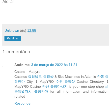
Até lá!
Unknown
à(s)
12:55
Partilhar
1 comentário:
Anónimo
3 de março de 2022 às 11:21
Casino - Mapyro
Casinos
충청남도 출장샵
& Slot Machines in Atlantic
안동 출
장안마
City. 1 MapYRO
수원 출장샵
Casino Directory. 1
MapYRO Casino
안산 출장마사지
is your one stop shop
세
종특별자치 출장안마
for all information and information
related
Responder