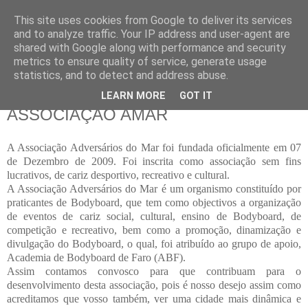
This site uses cookies from Google to deliver its services
and to analyze traffic. Your IP address and user-agent are
shared with Google along with performance and security
metrics to ensure quality of service, generate usage
▼
statistics, and to detect and address abuse.
LEARN MORE
GOT IT
quinta-feira, 14 de janeiro de 2010
ASSOCIAÇÃO AMAR
A Associação Adversários do Mar foi fundada oficialmente em 07
de Dezembro de 2009. Foi inscrita como associação sem fins
lucrativos, de cariz desportivo, recreativo e cultural.
A Associação Adversários do Mar é um organismo constituído por
praticantes de Bodyboard, que tem como objectivos a organização
de eventos de cariz social, cultural, ensino de Bodyboard, de
competição e recreativo, bem como a promoção, dinamização e
divulgação do Bodyboard, o qual, foi atribuído ao grupo de apoio,
Academia de Bodyboard de Faro (ABF).
Assim contamos convosco para que contribuam para o
desenvolvimento desta associação, pois é nosso desejo assim como
acreditamos que vosso também, ver uma cidade mais dinâmica e