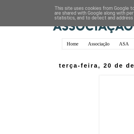
This site uses cookies from Google to 
are shared with Google along with per
statistics, and to detect and address
Home
Associação
ASA
terça-feira, 20 de 