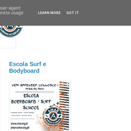
 user-agent
nerate usage
LEARN MORE
GOT IT
Escola Surf e
Bodyboard